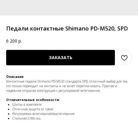
Педали контактные Shimano PD-M520, SPD
6 200
р.
ЗАКАЗАТЬ
Описание
Контактные педали Shimano PD-M520 стандарта SPD, отличный выбор для тех,
кто только переходит на контакты и не хочет переплачивать. Простая и
надежная открытая конструкция с регулировкой встегивания.
Отличительные особенности:
Шипы в комплекте
Отличная защита от грязи
Регулировка встегивания/выстегивания
Стальная CrMo ось