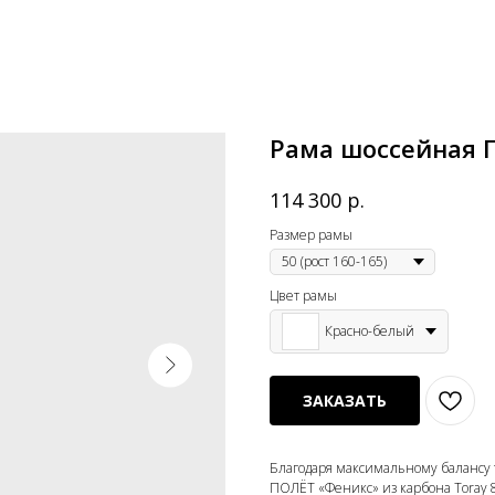
Рама шоссейная 
р.
114 300
Размер рамы
Цвет рамы
Красно-белый
ЗАКАЗАТЬ
Благодаря максимальному балансу
ПОЛЁТ «Феникс» из карбона Toray 8