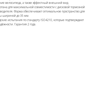
ние велосипеда, а также эффектный внешний вид.
ботана для максимальной совместимости с дисковой тормозной
зводителя. Форма обеспечивает оптимальное пространство для
ны шириной до 35 мм.
ские испытания по стандарту ISO4210, которые подтверждают
дёжности. Гарантия 2 года.