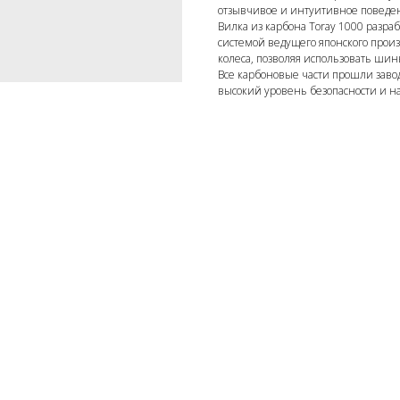
отзывчивое и интуитивное поведе
Вилка из карбона Toray 1000 разра
системой ведущего японского прои
колеса, позволяя использовать ши
Все карбоновые части прошли завод
высокий уровень безопасности и на