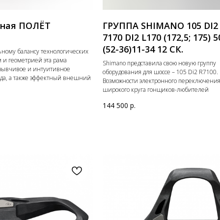
йная ПОЛЁТ
ГРУППА SHIMANO 105 DI2
7170 DI2 L170 (172,5; 175) 5
(52-36)11-34 12 СК.
ьному балансу технологических
 и геометрией эта рама
Shimano представила свою новую группу
тзывчивое и интуитивное
оборудования для шоссе – 105 Di2 R7100.
да, а также эффектный внешний
Возможности электронного переключения
широкого круга гонщиков-любителей
144 500
р.