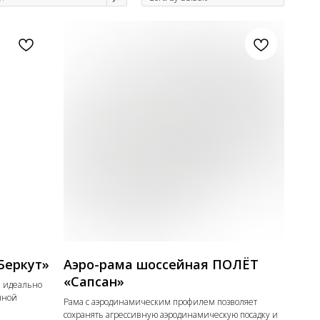
Беркут»
Аэро-рама шоссейная ПОЛЁТ
«Сапсан»
 идеально
нной
Рама с аэродинамическим профилем позволяет
сохранять агрессивную аэродинамическую посадку и