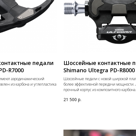
контактные педали
Шоссейные контактные 
PD-R7000
Shimano Ultegra PD-R8000
имеют аэродинамический
Шоссейные педали с новой широкой пла
овлен из карбона и углепластика
более эффективной передачи мощности. 
прочный корпус из композитного карбона
21 500
р.