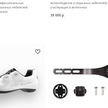
профессиональных
велосипедистов и серьезных любителей,
ерьезных любителей,
участвующих в велогонках
гонках
39 000
р.