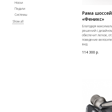
Носки
Педали
Рама шоссе
Системы
«Феникс»
Show all
Благодаря максимал
решений с дизайном
обеспечит легкое, о
поведение велосипе
вид.
114 300
р.