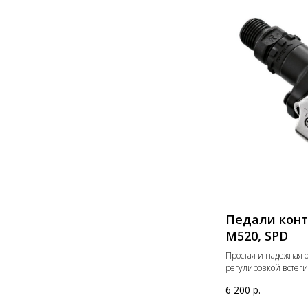
Педали конт
M520, SPD
Простая и надежная о
регулировкой встег
6 200
р.