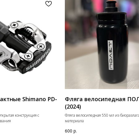
актные Shimano PD-
Фляга велосипедная ПО
(2024)
ткрытая конструкция с
Фляга велосипедная 550 мл из биоразлаг
ивания
материала
600
р.